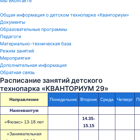
Мы ВКонтакте
Общая информация о детском технопарке «Кванториум»
Документы
Образовательные программы
Педагоги
Материально-техническая база
Режим занятий
Мероприятия
Дополнительная информация
Обратная связь
Расписание занятий детского
технопарка «КВАНТОРИУМ 29»
Направление
Понедельник
Вторник
Среда
Четверг
П
Наноквантум
14.35-
«Фюзис» 13-18 лет
15.15
«Занимательная