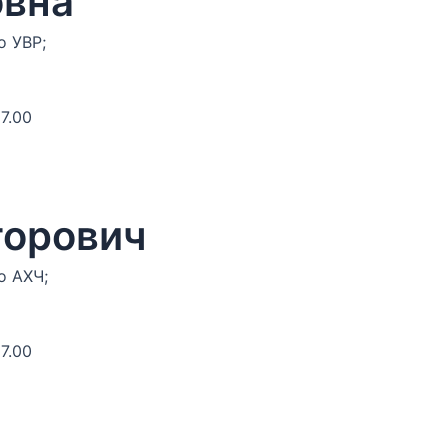
овна
о УВР;
7.00
торович
о АХЧ;
7.00